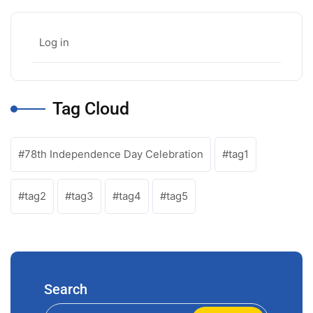
Log in
Tag Cloud
78th Independence Day Celebration
tag1
tag2
tag3
tag4
tag5
Search