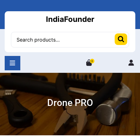
Skip
to
IndiaFounder
content
Search
for:
0
L
/
Re
Drone PRO