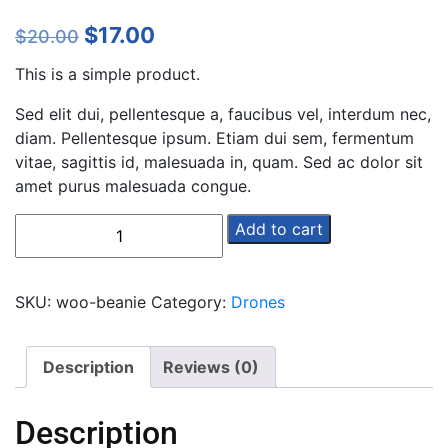
Original
Current
$
17.00
$
20.00
price
price
This is a simple product.
was:
is:
$20.00.
$17.00.
Sed elit dui, pellentesque a, faucibus vel, interdum nec,
diam. Pellentesque ipsum. Etiam dui sem, fermentum
vitae, sagittis id, malesuada in, quam. Sed ac dolor sit
amet purus malesuada congue.
Drone
Add to cart
PRO
quantity
SKU:
woo-beanie
Category:
Drones
Description
Reviews (0)
Description